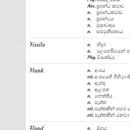
Aes.
ප්‍රබන්ධ කථාව
n.
ප්‍රබන්ධකථාව
n.
ප්‍රබන්ධය
n.
මුසාවාදය
n.
සම්මුතිසත්‍යය
Fissile
a.
භිදුර
a.
ලෙභෙසියෙන් 
Phy.
විඛණ්ඩ්‍ය
Flank
n.
අංශය
vti.
අංශයෙහි පිහිටා 
n.
ඇන්ද
n.
ඇලපත
n.
නෙත්තිය
n.
පැත්ත
vti.
පැත්තකින් පහර 
vti.
පැත්තකින් යනවා
Flood
n.
ඕගය