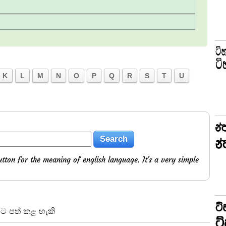
K
L
M
N
O
P
Q
R
S
T
U
tton for the meaning of english language. It's a very simple
වට පත් කළ හැකි