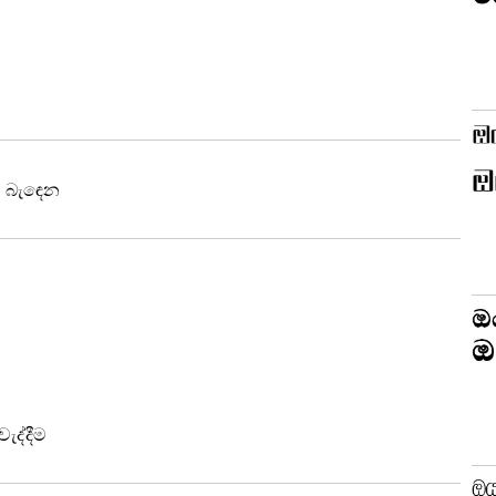
ි බැඳෙන
වැද්දීම