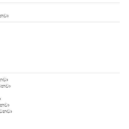
ෙනවා
රනවා
්වනවා
ා
කරනවා
ක්වනවා