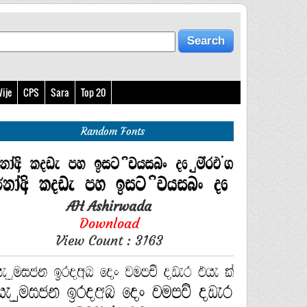
ije
CPS
Sara
Top 20
Random Fonts
AH Ashirwada
Download
View Count : 3163