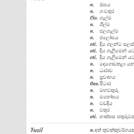
n.
ඕඝය
n.
ගංවතුර
Civ.
ගැල්ම
n.
ගිල්ම
n.
ජලගැල්ම
n.
ජලෝඝය
vti.
දිය ගලන්ට සල
vti.
දිය ගැලීමෙන් 
vti.
දිය ගැලීමෙන් 
n.
දෙගොඩතළා යන
n.
ධාරාව
n.
ප්‍රවාහය
Geo.
පිටාර
n.
මහවතුරු
n.
මහෝඝය
n.
වඩදිය
n.
වතුර
vti.
හාත්පස පතුරුව
Fusil
n.
අත් තුවක්කුවර්ගයක