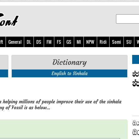
ft
General
DL
DS
FM
FS
GS
MI
NPW
Ridi
Somi
SU
W
Dictionary
English to Sinhala
 helping millions of people improve their use of the sinhala
g of Fossil is as below...