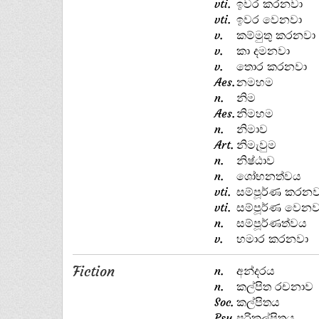
vti.
ඉවර කරනවා
vti.
ඉවර වෙනවා
v.
කම්මුතු කරනවා
v.
කා දමනවා
v.
තොර කරනවා
Aes.
නමහම
n.
නිම
Aes.
නිමහම
n.
නිමාව
Art.
නිමැවුම
n.
නිෂ්ඨාව
n.
ශෝභනත්වය
vti.
සම්පූර්ණ කරනව
vti.
සම්පූර්ණ වෙනව
n.
සම්පූර්ණත්වය
v.
හමාර කරනවා
Fiction
n.
අන්දරය
n.
කල්පිත රචනාව
Soc.
කල්පිතය
Psy.
පරිකල්පිතය