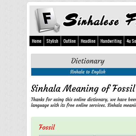
Home
Stylish
Outline
Headline
Handwriting
4u So
Dictionary
Sinhala to English
Sinhala Meaning of Fossil
Thanks for using this online dictionary, we have been
language with its free online services. Sinhala meanin
Fossil