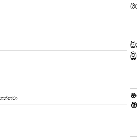
නගන්නවා