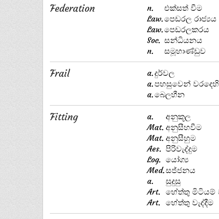
Federation
n.
එක්සත් වීම
Law.
පෙඩරල රාජ්‍යය
Law.
පෙඩරලකරය
Soc.
සන්ධියනය
n.
සමූහාණ්ඩුව
Frail
a.
දුර්වල
a.
පහසුවෙන් වරදෙහ
a.
බෙලහීන
Fitting
a.
අනුකූල
Mat.
අනුසීහවීම
Mat.
අනුසීහුම
Aes.
පිරිවැද්දුම
Log.
යෝග්‍ය
Med.
සජ්ජනය
a.
සුදුසු
Art.
හේත්තු මිටියම් 
Art.
හේත්තු වැද්දීම