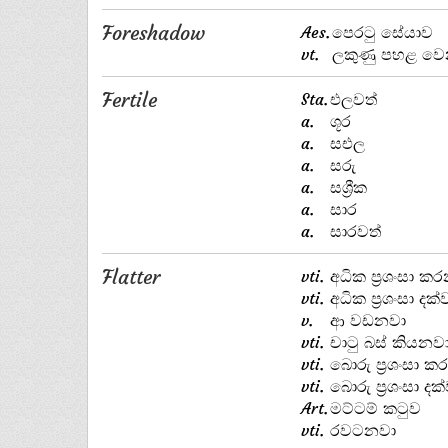
Foreshadow
Aes.
පෙරටු සේයාව
vt.
ලකුණු පහළ ව
Fertile
Sta.
එලවත්
a.
ශූර
a.
සඑල
a.
සරු
a.
සශ්‍රීක
a.
සාර
a.
සාරවත්
Flatter
vti.
අධික ප්‍රශංසා ක
vti.
අධික ප්‍රශංසා දක
v.
ආ වඩනවා
vti.
චාටු බස් කියනව
vti.
බොරු ප්‍රශංසා 
vti.
බොරු ප්‍රශංසා ද
Art.
මට්ටම් කටුව
vti.
රවටනවා