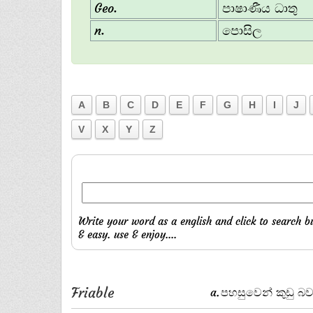
Geo.
පාෂාණීය ධාතු
n.
පොසිල
A
B
C
D
E
F
G
H
I
J
V
X
Y
Z
Write your word as a english and click to search bu
& easy. use & enjoy....
Friable
a.
පහසුවෙන් කුඩු බ