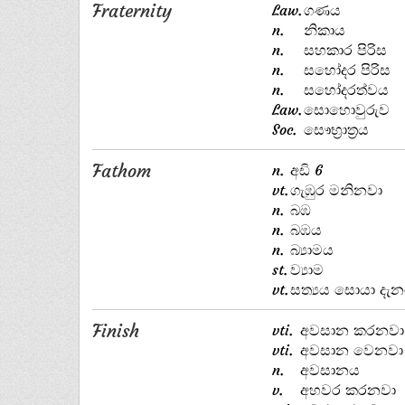
Fraternity
Law.
ගණය
n.
නිකාය
n.
සහකාර පිරිස
n.
සහෝදර පිරිස
n.
සහෝදරත්වය
Law.
සොහොවුරුව
Soc.
සෞභ්‍රාත්‍රය
Fathom
n.
අඩි 6
vt.
ගැඹුර මනිනවා
n.
බඹ
n.
බඹය
n.
බ්‍යාමය
st.
ව්‍යාම
vt.
සත්‍යය සොයා දැ
Finish
vti.
අවසාන කරනවා
vti.
අවසාන වෙනවා
n.
අවසානය
v.
අහවර කරනවා