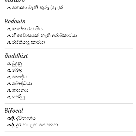
n.
කොකා වැනි කුරුල්ලෙක්
Bedouin
n.
කාන්තාරවාසියා
n.
නිත්‍යවාසයක් නැති අරාබිකාරයා
n.
රස්තියාදු කාරයා
Buddhist
a.
බුදුනු
a.
බොදු
a.
බෞද්ධ
n.
බෞද්ධයා
n.
ශාසනය
a.
සම්දිටු
Bifocal
adj.
ද්විනාභීය
adj.
දුර හා ළඟ පෙනෙන