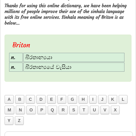
Thanks for using this online dictionary, we have been helping
millions of people improve their use of the sinhala language
with its free online services. Sinhala meaning of Briton is as
below...
Briton
n.
බි‍්‍රතාන්‍යයා
n.
බි‍්‍රතාන්‍යයේ වැසියා
A
B
C
D
E
F
G
H
I
J
K
L
M
N
O
P
Q
R
S
T
U
V
X
Y
Z