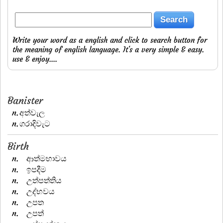
Write your word as a english and click to search button for
the meaning of english language. It's a very simple & easy.
use & enjoy....
Banister
n.
අත්වැල
n.
ගරාදිවැට
Birth
n.
ආත්මභාවය
n.
ඉපදීම
n.
උත්පත්තිය
n.
උද්භවය
n.
උපත
n.
උපත්