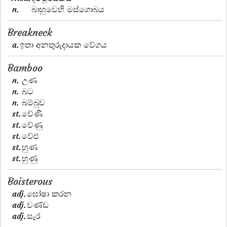
n.
බාහුවෙහි මස්ගොබය
Breakneck
a.
ඉතා අනතුරුදායක වේගය
Bamboo
n.
උණ
n.
බට
n.
බම්බුව
st.
වේණි
st.
වේණු
st.
වේළු
st.
හුණ
st.
හුණු
Boisterous
adj.
ඝෝෂා කරන
adj.
චණ්ඩ
adj.
සැර