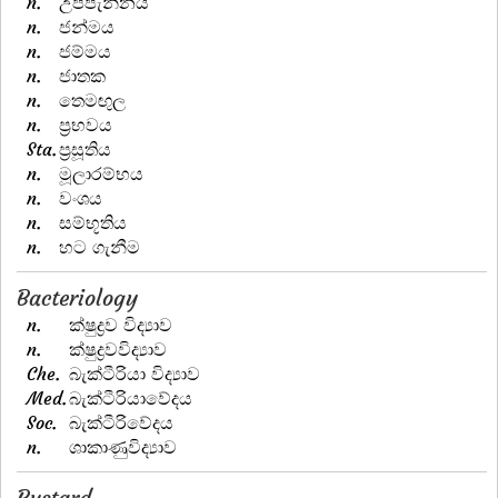
n.
උප්පැන්නය
n.
ජන්මය
n.
ජම්මය
n.
ජාතක
n.
තෙමඟුල
n.
ප්‍රභවය
Sta.
ප්‍රසූතිය
n.
මූලාරම්භය
n.
වංශය
n.
සම්භූතිය
n.
හට ගැනීම
Bacteriology
n.
ක්ෂුද්‍රව විද්‍යාව
n.
ක්ෂුද්‍රවවිද්‍යාව
Che.
බැක්ටීරියා විද්‍යාව
Med.
බැක්ටීරියාවේදය
Soc.
බැක්ටීරිවේදය
n.
ශාකාණුවිද්‍යාව
Bustard