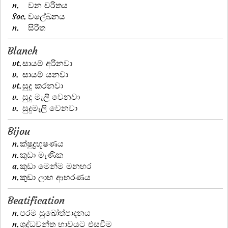
n.
වන චරිතය
Soc.
වලේඛනය
n.
සිරිත
Blanch
vt.
සායම් අරිනවා
v.
සායම් යනවා
vt.
සුදු කරනවා
v.
සුදු මැලි වෙනවා
v.
සුදුමැලි වෙනවා
Bijou
n.
ක්ෂුද්‍රභූෂණය
n.
කුඩා මැණික
a.
කුඩා මෙන්ම මනහර
n.
කුඩා ලාභ ආභරණය
Beatification
n.
පරම සුඛෝත්පාදනය
n.
ශුද්ධවන්ත භාවයට එසවීම