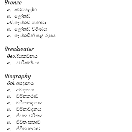
Bronze
n.
බට්ටලෝහ
n.
ලෝකඩ
vti.
ලෝකඩ ගානවා
n.
ලෝකඩ වර්ණය
n.
ලෝකඩින් සැදූ රූපය
Breakwater
Geo.
දියකඩනය
n.
වාරිබන්ධය
Biography
Oth.
අපදානය
n.
අවදානය
n.
චරිතකථාව
n.
චරිතාපදානය
n.
චරිතාවදනය
n.
ජීවන චරිතය
n.
ජීවිත කතාව
n.
ජීවිත කථාව