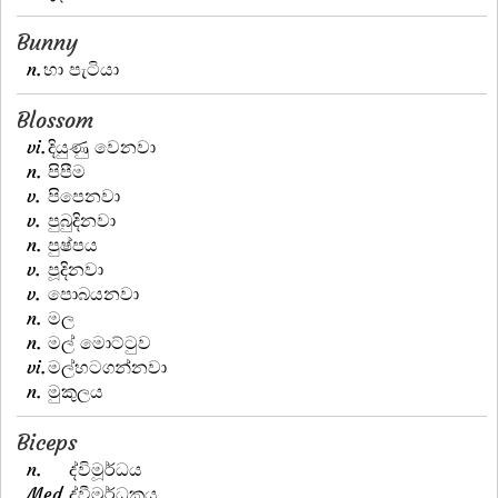
Bunny
n.
හා පැටියා
Blossom
vi.
දියුණු වෙනවා
n.
පිපීම
v.
පිපෙනවා
v.
පුබුදිනවා
n.
පුෂ්පය
v.
පූදිනවා
v.
පොබයනවා
n.
මල
n.
මල් මොට්ටුව
vi.
මල්හටගන්නවා
n.
මුකුලය
Biceps
n.
ද්විමූර්ධය
Med.
ද්වීමූර්ධකය