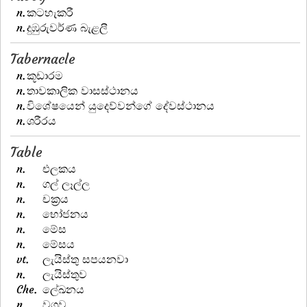
n.
කටහැකරී
n.
දුඹුරුවර්ණ බැළලී
Tabernacle
n.
කූඩාරම
n.
තාවකාලික වාසස්ථානය
n.
විශේෂයෙන් යුදෙව්වන්ගේ දේවස්ථානය
n.
ශරීරය
Table
n.
එලකය
n.
ගල් ලෑල්ල
n.
චක්‍රය
n.
භෝජනය
n.
මේස
n.
මේසය
vt.
ලැයිස්තු සපයනවා
n.
ලැයිස්තුව
Che.
ලේඛනය
n.
වගුව