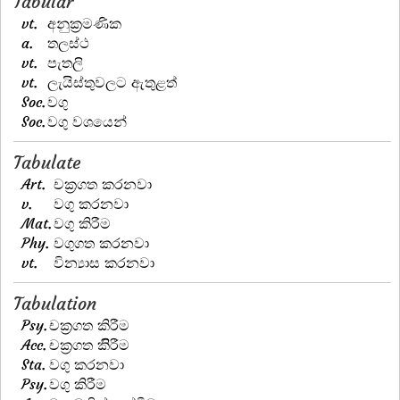
Tabular
vt.
අනුක්‍රමණික
a.
තලස්ථ
vt.
පැතලි
vt.
ලැයිස්තුවලට ඇතුළත්
Soc.
වගු
Soc.
වගු වශයෙන්
Tabulate
Art.
චක්‍රගත කරනවා
v.
වගු කරනවා
Mat.
වගු කිරීම
Phy.
වගුගත කරනවා
vt.
වින්‍යාස කරනවා
Tabulation
Psy.
චක්‍රගත කිරීම
Acc.
චක්‍රගත කිිරීම
Sta.
වගු කරනවා
Psy.
වගු කිරීම