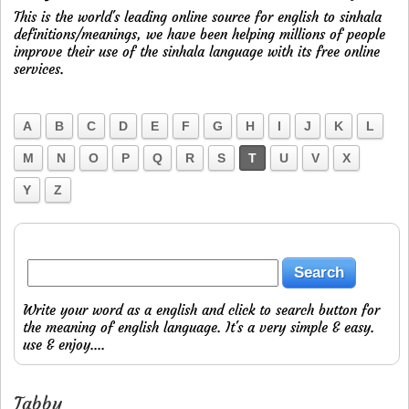
This is the world's leading online source for english to sinhala
definitions/meanings, we have been helping millions of people
improve their use of the sinhala language with its free online
services.
A
B
C
D
E
F
G
H
I
J
K
L
M
N
O
P
Q
R
S
T
U
V
X
Y
Z
Write your word as a english and click to search button for
the meaning of english language. It's a very simple & easy.
use & enjoy....
Tabby